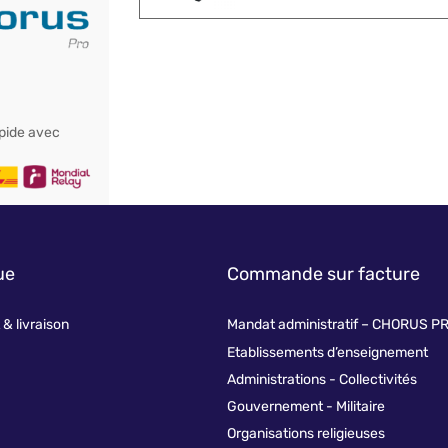
apide avec
ue
Commande sur facture
& livraison
Mandat administratif – CHORUS P
Etablissements d’enseignement
Administrations - Collectivités
Gouvernement - Militaire
Pour offrir 
cookies pou
Organisations religieuses
consentir à