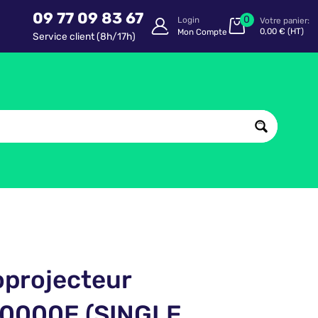
09 77 09 83 67
0
Login
Votre panier:
0,00
€
(HT)
Mon Compte
Service client (8h/17h)
oprojecteur
0000E (SINGLE