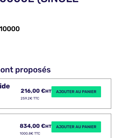
10000
sont proposés
ide
216,00
€
HT
AJOUTER AU PANIER
259.2€ TTC
834,00
€
HT
AJOUTER AU PANIER
1000.8€ TTC