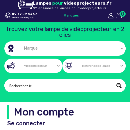
Lampes
pour
videoprojecteurs.fr
Nº1 en France de lampes pour videoprojecteurs
0
09 77 09 83 67
Marques
Service client (8h/17h)
Trouvez votre lampe de vidéoprojecteur en 2
clics
Mon compte
Se connecter