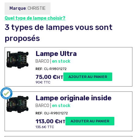
Marque
: CHRISTIE
Quel type de lampe choisir?
3 types de lampes vous sont
proposés
Lampe Ultra
BARCO |
en stock
REF
: CL-R9801272
75,00
€
AJOUTER AU PANIER
HT
90€ TTC
Lampe originale inside
BARCO |
en stock
REF
: OLI-R9801272
113,00
€
AJOUTER AU PANIER
HT
135.6€ TTC