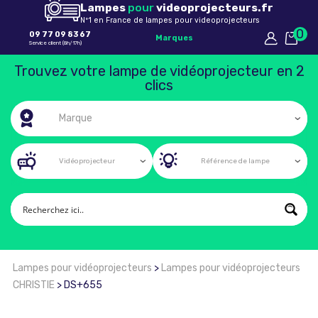
Lampes
pour
videoprojecteurs.fr
Nº1 en France de lampes pour videoprojecteurs
0
09 77 09 83 67
Marques
Service client (8h/17h)
Trouvez votre lampe de vidéoprojecteur en 2
clics
Lampes pour vidéoprojecteurs
>
Lampes pour vidéoprojecteurs
CHRISTIE
>
DS+655