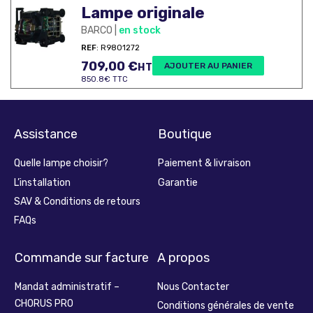
Lampe originale
BARCO |
en stock
REF
: R9801272
709,00
€
AJOUTER AU PANIER
HT
850.8€ TTC
Assistance
Boutique
Quelle lampe choisir?
Paiement & livraison
L’installation
Garantie
SAV & Conditions de retours
FAQs
Commande sur facture
A propos
Mandat administratif –
Nous Contacter
CHORUS PRO
Conditions générales de vente