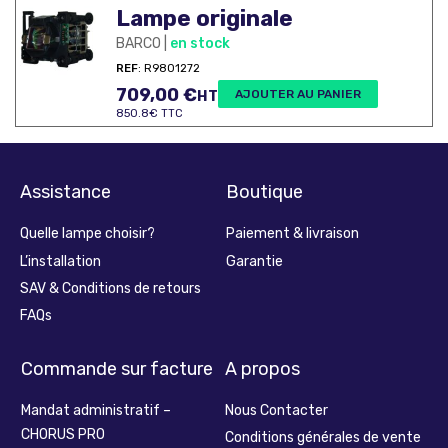
Lampe originale
BARCO |
en stock
REF
: R9801272
709,00
€
AJOUTER AU PANIER
HT
850.8€ TTC
Assistance
Boutique
Quelle lampe choisir?
Paiement & livraison
L’installation
Garantie
SAV & Conditions de retours
FAQs
Commande sur facture
A propos
Mandat administratif –
Nous Contacter
CHORUS PRO
Conditions générales de vente