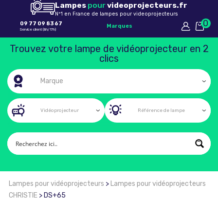
Lampes
pour
videoprojecteurs.fr
Nº1 en France de lampes pour videoprojecteurs
0
09 77 09 83 67
Marques
Service client (8h/17h)
Trouvez votre lampe de vidéoprojecteur en 2
clics
Lampes pour vidéoprojecteurs
>
Lampes pour vidéoprojecteurs
CHRISTIE
>
DS+65