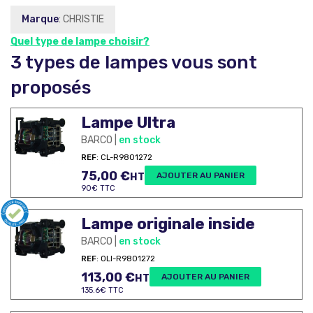
Marque
: CHRISTIE
Quel type de lampe choisir?
3 types de lampes vous sont
proposés
Lampe Ultra
BARCO |
en stock
REF
: CL-R9801272
75,00
€
AJOUTER AU PANIER
HT
90€ TTC
Lampe originale inside
BARCO |
en stock
REF
: OLI-R9801272
113,00
€
AJOUTER AU PANIER
HT
135.6€ TTC