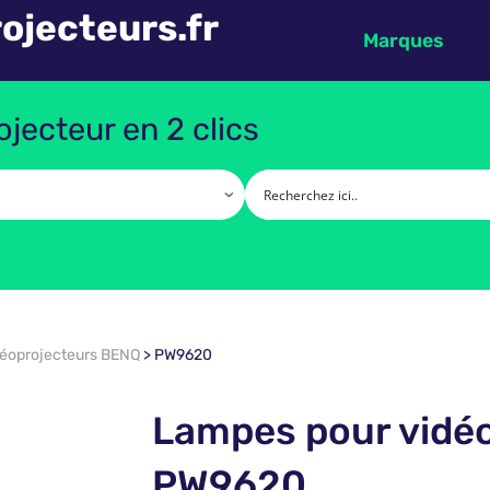
ojecteurs.fr
Marques
jecteur en 2 clics
déoprojecteurs BENQ
>
PW9620
Lampes pour vidé
PW9620