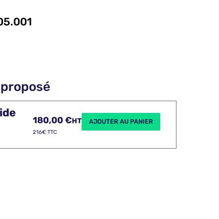
05.001
 proposé
ide
180,00
€
HT
AJOUTER AU PANIER
216€ TTC