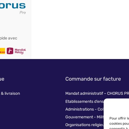
apide avec
ue
Commande sur facture
& livraison
Mandat administratif – CHORUS P
Etablissements d’enseignement
Administrations - Collectivités
Gouvernement - Militaire
Pour offrir 
cookies pou
Organisations religieuses
consentir à