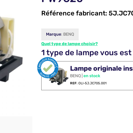
Référence fabricant:
5J.JC7
Marque
: BENQ
Quel type de lampe choisir?
1 type de lampe vous est
Lampe originale ins
BENQ |
en stock
REF
: OLI-5J.JC705.001