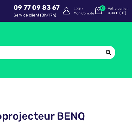
09 77 09 83 67
0
Login
Votre panier:
0,00
€
(HT)
Mon Compte
Service client (8h/17h)
oprojecteur BENQ