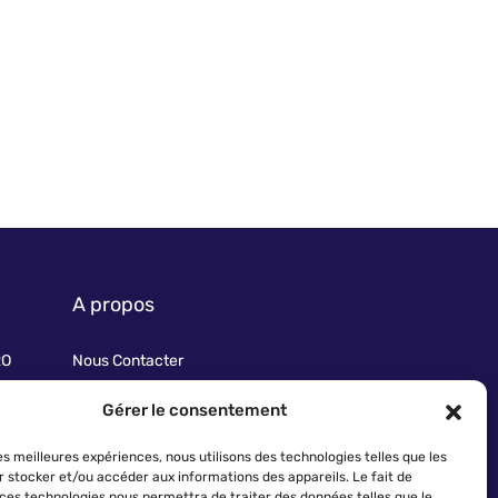
A propos
RO
Nous Contacter
Conditions générales de vente
Gérer le consentement
Mentions légales
Politique de cookies
les meilleures expériences, nous utilisons des technologies telles que les
r stocker et/ou accéder aux informations des appareils. Le fait de
 ces technologies nous permettra de traiter des données telles que le