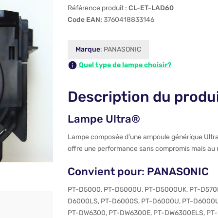
Référence produit :
CL-ET-LAD60
Code EAN:
3760418833146
Marque
: PANASONIC
Quel type de lampe choisir?
Description du produ
Lampe Ultra®
Lampe composée d’une ampoule générique Ultra® et
offre une performance sans compromis mais au me
Convient pour: PANASONIC
PT-D5000
,
PT-D5000U
,
PT-D5000UK
,
PT-D570
D6000LS
,
PT-D6000S
,
PT-D6000U
,
PT-D6000
PT-DW6300
,
PT-DW6300E
,
PT-DW6300ELS
,
PT