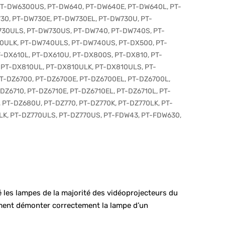
T-DW6300US
,
PT-DW640
,
PT-DW640E
,
PT-DW640L
,
PT-
730
,
PT-DW730E
,
PT-DW730EL
,
PT-DW730U
,
PT-
730ULS
,
PT-DW730US
,
PT-DW740
,
PT-DW740S
,
PT-
0ULK
,
PT-DW740ULS
,
PT-DW740US
,
PT-DX500
,
PT-
T-DX610L
,
PT-DX610U
,
PT-DX800S
,
PT-DX810
,
PT-
,
PT-DX810UL
,
PT-DX810ULK
,
PT-DX810ULS
,
PT-
T-DZ6700
,
PT-DZ6700E
,
PT-DZ6700EL
,
PT-DZ6700L
,
-DZ6710
,
PT-DZ6710E
,
PT-DZ6710EL
,
PT-DZ6710L
,
PT-
,
PT-DZ680U
,
PT-DZ770
,
PT-DZ770K
,
PT-DZ770LK
,
PT-
LK
,
PT-DZ770ULS
,
PT-DZ770US
,
PT-FDW43
,
PT-FDW630
,
 les lampes de la majorité des vidéoprojecteurs du
mment démonter correctement la lampe d’un