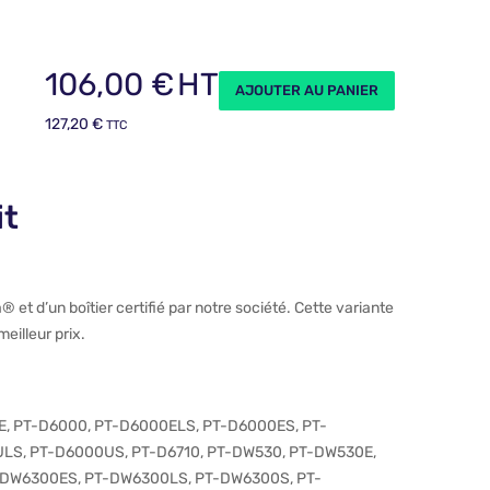
106,00
€
HT
AJOUTER AU PANIER
127,20
€
TTC
it
 d’un boîtier certifié par notre société. Cette variante
illeur prix.
E
,
PT-D6000
,
PT-D6000ELS
,
PT-D6000ES
,
PT-
ULS
,
PT-D6000US
,
PT-D6710
,
PT-DW530
,
PT-DW530E
,
-DW6300ES
,
PT-DW6300LS
,
PT-DW6300S
,
PT-