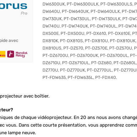
DW6300UK
,
PT-DW6300ULK
,
PT-DW6300ULS
,
P
DW640U
,
PT-DW640UK
,
PT-DW640ULK
,
PT-DW
DW730UK
,
PT-DW730UL
,
PT-DW730ULK
,
PT-DW
DW740U
,
PT-DW740UK
,
PT-DW740UL
,
PT-DW74
DX500E
,
PT-DX500U
,
PT-DX610
,
PT-DX610E
,
P
apide avec
DX810K
,
PT-DX810S
,
PT-DX810U
,
PT-DX810UK
DX810US
,
PT-DZ570
,
PT-DZ570E
,
PT-DZ570U
,
P
PT-DZ6700U
,
PT-DZ6700UK
,
PT-DZ6700UL
,
PT
DZ6710U
,
PT-DZ6710UL
,
PT-DZ680
,
PT-DZ680L
DZ770U
,
PT-DZ770UK
,
PT-DZ770UL
,
PT-DZ770U
PT-FDW635
,
PT-FDW635L
,
PT-FDX40
.
ojecteur avec boîtier.
cteur?
chniques de chaque vidéoprojecteur. En 20 ans nous avons changé
avec vous. Dans cette courte présentation, vous apprendrez co
une lampe neuve.