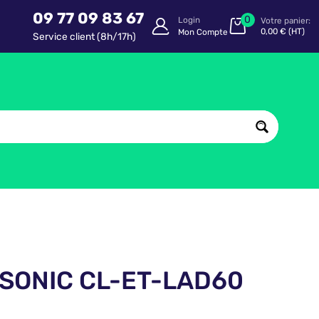
09 77 09 83 67
0
Login
Votre panier:
0,00
€
(HT)
Mon Compte
Service client (8h/17h)
ASONIC CL-ET-LAD60