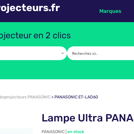
ojecteurs.fr
Marques
jecteur en 2 clics
déoprojecteurs PANASONIC
>
PANASONIC ET-LAD60
Lampe Ultra PAN
PANASONIC |
en stock