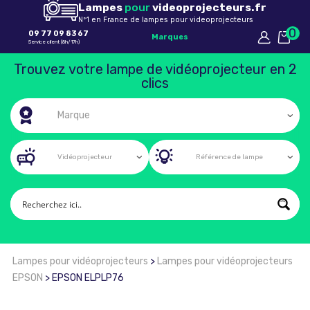
Lampes
pour
videoprojecteurs.fr
Nº1 en France de lampes pour videoprojecteurs
0
09 77 09 83 67
Marques
Service client (8h/17h)
Trouvez votre lampe de vidéoprojecteur en 2
clics
Lampes pour vidéoprojecteurs
>
Lampes pour vidéoprojecteurs
EPSON
>
EPSON ELPLP76