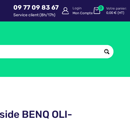
09 77 09 83 67
0
Login
Votre panier:
0,00
€
(HT)
Mon Compte
Service client (8h/17h)
nside BENQ OLI-