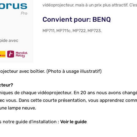
vidéoprojecteur, mais à un prix plus attractif. C’es
Convient pour: BENQ
MP711
,
MP711c
,
MP722
,
MP723
.
apide avec
teur avec boîtier. (Photo à usage illustratif)
cteur?
chniques de chaque vidéoprojecteur. En 20 ans nous avons changé
avec vous. Dans cette courte présentation, vous apprendrez co
une lampe neuve.
 notre guide d’installation :
Voir le guide