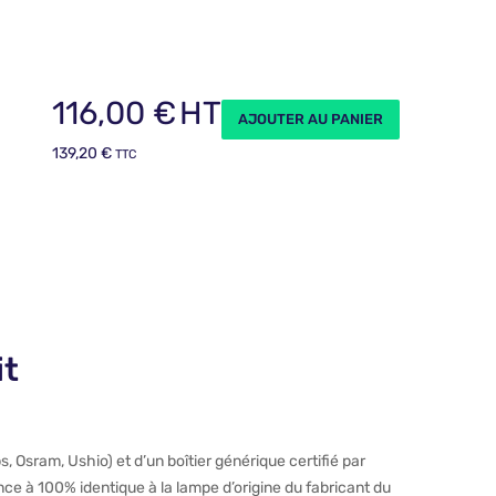
116,00
€
HT
AJOUTER AU PANIER
139,20
€
TTC
it
 Osram, Ushio) et d’un boîtier générique certifié par
ce à 100% identique à la lampe d’origine du fabricant du