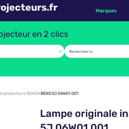
ojecteurs.fr
Marques
jecteur en 2 clics
déoprojecteurs BENQ
>
BENQ 5J.06W01.001
Lampe originale i
5J.06W01.001