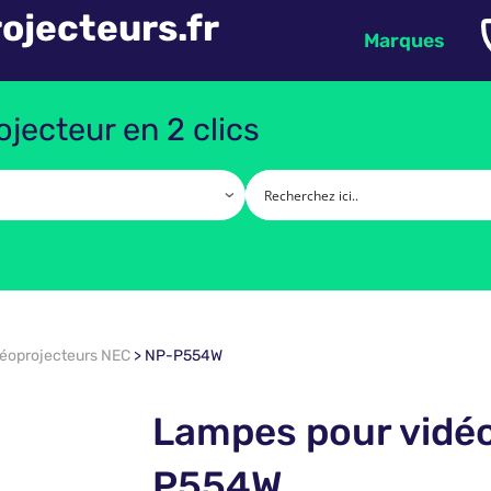
ojecteurs.fr
Marques
jecteur en 2 clics
déoprojecteurs NEC
>
NP-P554W
Lampes pour vidé
P554W