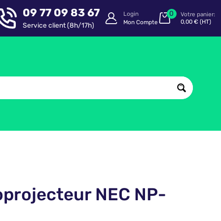
09 77 09 83 67
0
Login
Votre panier:
0,00
€
(HT)
Mon Compte
Service client (8h/17h)
oprojecteur NEC NP-