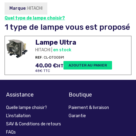
Marque
: HITACHI
Quel type de lampe choisir?
1 type de lampe vous est proposé
Lampe Ultra
HITACHI |
en stock
REF
: CL-DT00591
40,00
€
AJOUTER AU PANIER
HT
48€ TTC
Assistance
Boutique
Quelle lampe choisir?
Paiement & livraison
L’installation
Garantie
SAV & Conditions de retours
FAQs