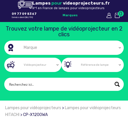
Lampes
pour
videoprojecteurs.fr
Nº1 en France de lampes pour videoprojecteurs
0
09 77 09 83 67
Marques
Service client (8h/17h)
Trouvez votre lampe de vidéoprojecteur en 2
clics
Lampes pour vidéoprojecteurs
>
Lampes pour vidéoprojecteurs
HITACHI
>
CP-X1200WA