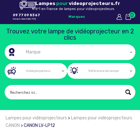
Lampes
pour
videoprojecteurs.fr
Nº1 en France de lampes pour videoprojecteurs
0
09 77 09 83 67
Marques
Service client (8h/17h)
Trouvez votre lampe de vidéoprojecteur en 2
clics
Lampes pour vidéoprojecteurs
>
Lampes pour vidéoprojecteurs
CANON
>
CANON LV-LP12